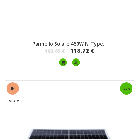
Pannello Solare 460W N-Type...
118,72 €
182,65 €
zoom_in
IN
-35%
SALDO!