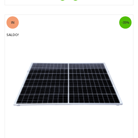
IN
-35%
SALDO!