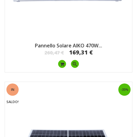
Pannello Solare AIKO 470W...
169,31 €
260,47 €
zoom_in
IN
-35%
SALDO!