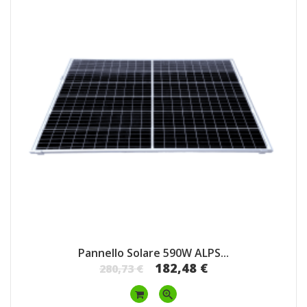
Pannello Solare 590W ALPS...
182,48 €
280,73 €
zoom_in