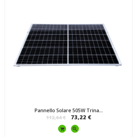
Pannello Solare 505W Trina...
73,22 €
112,64 €
zoom_in