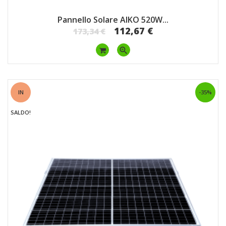
Pannello Solare AIKO 520W...
112,67 €
173,34 €
zoom_in
IN
-35%
SALDO!