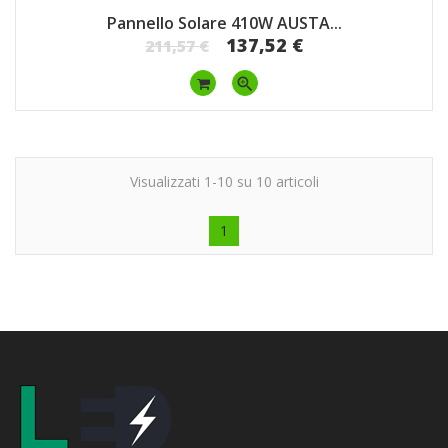
Pannello Solare 410W AUSTA...
137,52 €
211,57 €
zoom_in
Visualizzati 1-10 su 10 articoli
1