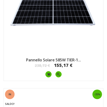
Pannello Solare 585W TIER-1...
155,17 €
238,72 €
zoom_in
IN
-35%
SALDO!