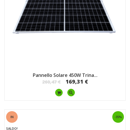
Pannello Solare 450W Trina...
169,31 €
260,47 €
zoom_in
IN
-35%
SALDO!