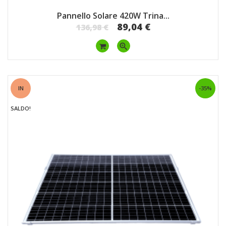
Pannello Solare 420W Trina...
89,04 €
136,98 €
zoom_in
IN
-35%
SALDO!