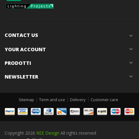
CONTACT US
expand_more
YOUR ACCOUNT
expand_more
PRODOTTI
expand_more
NEWSLETTER
expand_more
Sitemap
Term and use
Delivery
Customer care
Copyright 2026
REE Design
All rights reserved