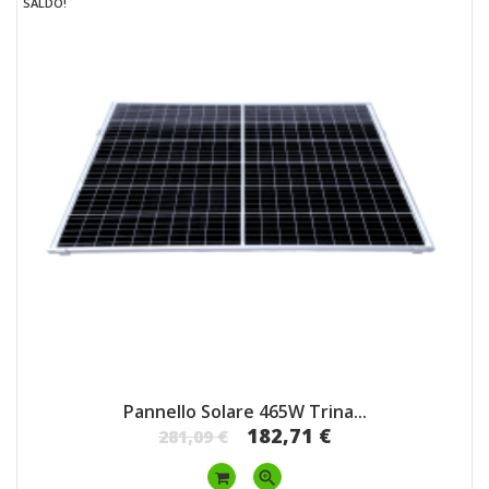
SALDO!
Pannello Solare 465W Trina...
182,71 €
281,09 €
zoom_in